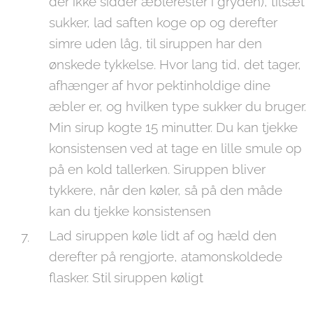
der ikke sidder æblerester i gryden), tilsæt
sukker, lad saften koge op og derefter
simre uden låg, til siruppen har den
ønskede tykkelse. Hvor lang tid, det tager,
afhænger af hvor pektinholdige dine
æbler er, og hvilken type sukker du bruger.
Min sirup kogte 15 minutter. Du kan tjekke
konsistensen ved at tage en lille smule op
på en kold tallerken. Siruppen bliver
tykkere, når den køler, så på den måde
kan du tjekke konsistensen
Lad siruppen køle lidt af og hæld den
derefter på rengjorte, atamonskoldede
flasker. Stil siruppen køligt