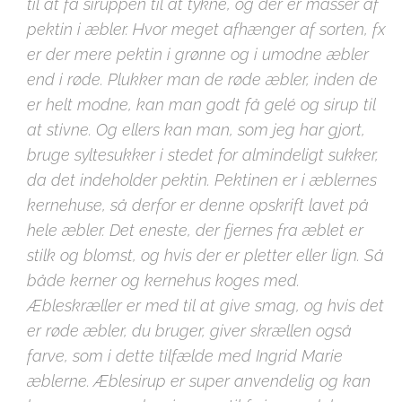
til at få siruppen til at tykne, og der er masser af
pektin i æbler. Hvor meget afhænger af sorten, fx
er der mere pektin i grønne og i umodne æbler
end i røde. Plukker man de røde æbler, inden de
er helt modne, kan man godt få gelé og sirup til
at stivne. Og ellers kan man, som jeg har gjort,
bruge syltesukker i stedet for almindeligt sukker,
da det indeholder pektin. Pektinen er i æblernes
kernehuse, så derfor er denne opskrift lavet på
hele æbler. Det eneste, der fjernes fra æblet er
stilk og blomst, og hvis der er pletter eller lign. Så
både kerner og kernehus koges med.
Æbleskræller er med til at give smag, og hvis det
er røde æbler, du bruger, giver skrællen også
farve, som i dette tilfælde med Ingrid Marie
æblerne. Æblesirup er super anvendelig og kan