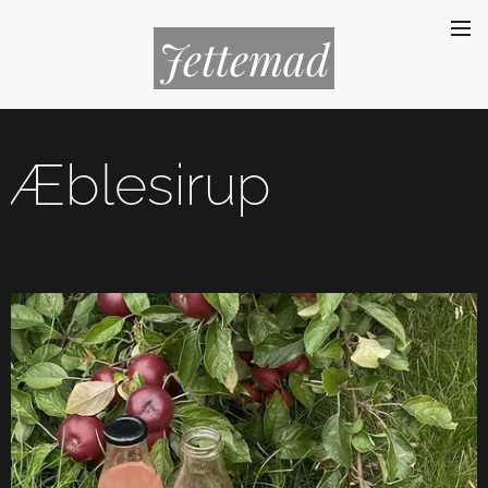
Jettemad
Æblesirup