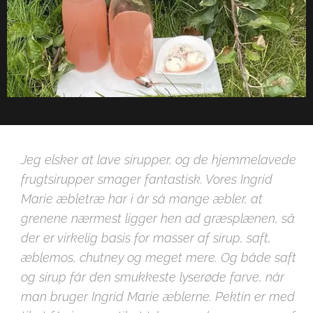
Jeg elsker at lave sirupper, og de hjemmelavede
frugtsirupper smager fantastisk. Vores Ingrid
Marie æbletræ har i år så mange æbler, at
grenene nærmest ligger hen ad græsplænen, så
der er virkelig basis for masser af sirup, saft,
æblemos, chutney og meget mere. Og både saft
og sirup får den smukkeste lyserøde farve, når
man bruger Ingrid Marie æblerne. Pektin er med