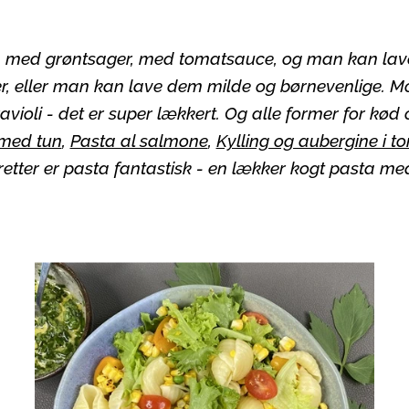
med grøntsager, med tomatsauce, og man kan lave si
er, eller man kan lave dem milde og børnevenlige. Mod
ravioli - det er super lækkert. Og alle former for k
med tun
,
Pasta al salmone
,
Kylling og aubergine i 
retter er pasta fantastisk - en lækker kogt pasta me