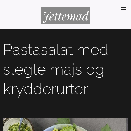
Jettemad
Pastasalat med
stegte majs og
krydderurter