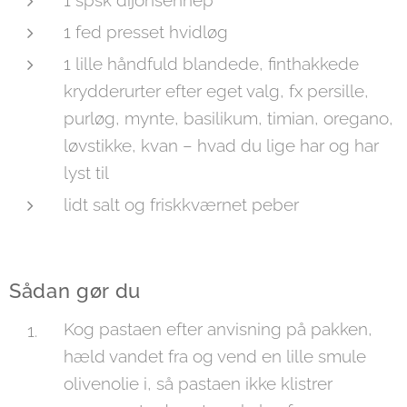
1 spsk dijonsennep
1 fed presset hvidløg
1 lille håndfuld blandede, finthakkede
krydderurter efter eget valg, fx persille,
purløg, mynte, basilikum, timian, oregano,
løvstikke, kvan – hvad du lige har og har
lyst til
lidt salt og friskkværnet peber
Sådan gør du
Kog pastaen efter anvisning på pakken,
hæld vandet fra og vend en lille smule
olivenolie i, så pastaen ikke klistrer