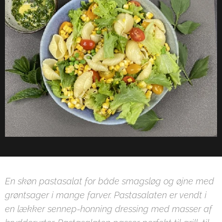
En skøn pastasalat for både smagsløg og øjne med
grøntsager i mange farver. Pastasalaten er vendt i
en lækker sennep-honning dressing med masser af