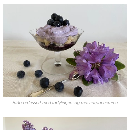
Blåbærdessert med ladyfingers og mascarponecreme