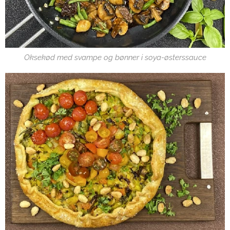
Oksekød med svampe og bønner i soya-østerssauce