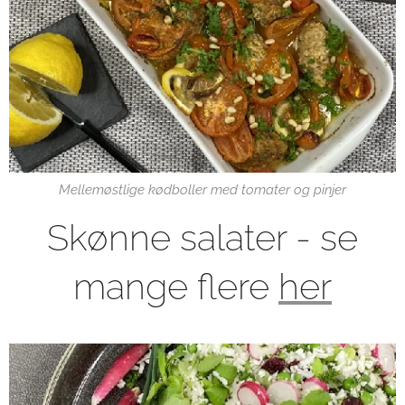
Mellemøstlige kødboller med tomater og pinjer
Skønne salater - se
mange flere
her