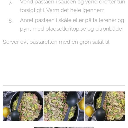
Vend pastaen i saucen og vend drefter tun
forsigtigt i. Varm det hele igennem
Anret pastaen i skåle eller på tallerener og
pynt med bladselleritoppe og citronbåde
Server evt pastaretten med en grøn salat til