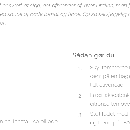
 er svært at sige, det afhænger af, hvor i Italien, man 
med sauce af både tomat og fløde. Og så selvfølgelig 
or)
Sådan gør du
Skyl tomaterne 
dem på en bag
lidt olivenolie
Læg laksesteaks
citronsaften ov
Sæt fadet med 
 chilipasta - se billede
og tænd på 180 g