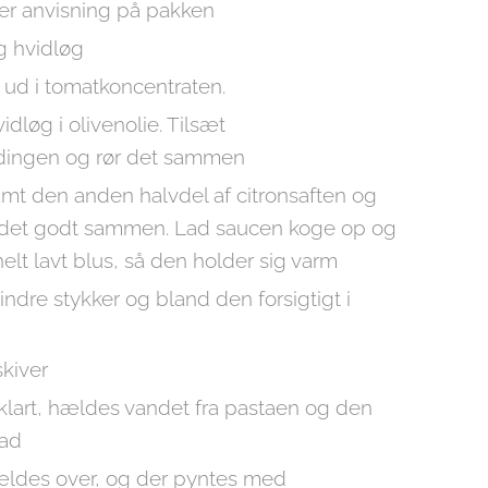
er anvisning på pakken
g hvidløg
n ud i tomatkoncentraten.
idløg i olivenolie. Tilsæt
ndingen og rør det sammen
amt den anden halvdel af citronsaften og
r det godt sammen. Lad saucen koge op og
elt lavt blus, så den holder sig varm
ndre stykker og bland den forsigtigt i
skiver
 klart, hældes vandet fra pastaen og den
fad
ldes over, og der pyntes med