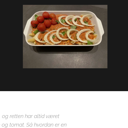
, og retten har altid været
 og tomat. Så hvordan er en