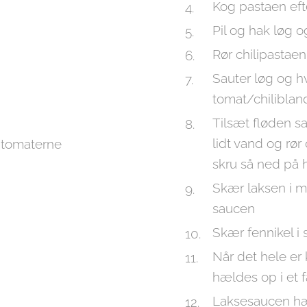
Kog pastaen eft
Pil og hak løg o
Rør chilipastae
Sauter løg og hv
tomat/chilibla
Tilsæt fløden s
lidt vand og rø
f tomaterne
skru så ned på h
Skær laksen i mi
saucen
Skær fennikel i 
Når det hele er
hældes op i et 
Laksesaucen hæ