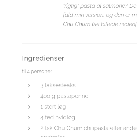
"rigtig" pasta al salmone? Det
fald min version, og den er 
Chu Chum (se billede nedenf
Ingredienser
til 4 personer
3 laksesteaks
4oo g pastapenne
1 stort løg
4 fed hvidløg
2 tsk Chu Chum chilipasta eller anden
nedenfor