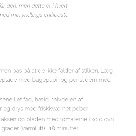
får den, men dette er i hvert
med min yndlings chilipasta -
men pas på at de ikke falder af stilken. Læg
eplade med bagepapir og pensl dem med
ene i et fad, hæld halvdelen af
er og drys med friskkværnet peber
laksen og pladen med tomaterne i kold ovn
rader (varmluft) i 18 minutter.