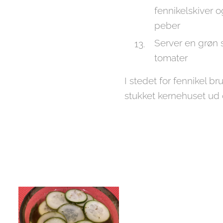
fennikelskiver 
peber
Server en grøn s
tomater
I stedet for fennikel b
stukket kernehuset ud 