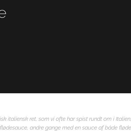
e
k italiensk ret, som vi ofte har spist rundt om i Italien
 flødesauce, andre gange med en sauce af både fløde