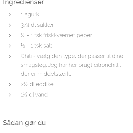
Ingredienser
1 agurk
3/4 dl sukker
½ - 1 tsk friskkværnet peber
½ - 1 tsk salt
Chili - vælg den type, der passer til dine
smagsløg. Jeg har her brugt citronchilli,
der er middelstærk.
2½ dl eddike
1½ dl vand
Sådan gør du