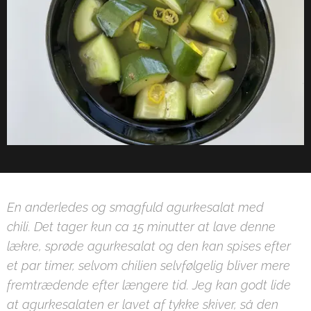
En anderledes og smagfuld agurkesalat med
chili. Det tager kun ca 15 minutter at lave denne
lækre, sprøde agurkesalat og den kan spises efter
et par timer, selvom chilien selvfølgelig bliver mere
fremtrædende efter længere tid. Jeg kan godt lide
at agurkesalaten er lavet af tykke skiver, så den