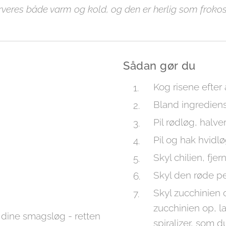
rveres både varm og kold, og den er herlig som frokost,
Sådan gør du
Kog risene efter
Bland ingrediense
Pil rødløg, halve
Pil og hak hvidl
Skyl chilien, fje
Skyl den røde pe
Skyl zucchinien 
zucchinien op, 
r dine smagsløg - retten
spiralizer, som d