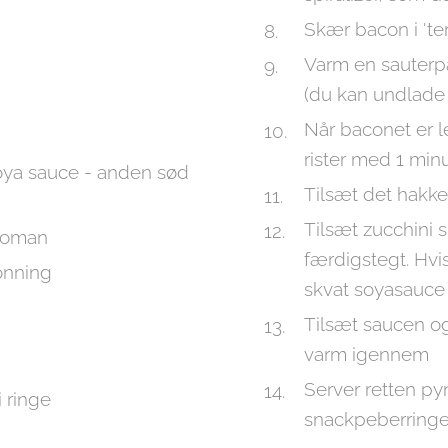
Skær bacon i 'te
Varm en sauterpa
(du kan undlade a
Når baconet er le
rister med 1 min
soya sauce - anden sød
Tilsæt det hakk
Tilsæt zucchini s
kkoman
færdigstegt. Hvis
onning
skvat soyasauce
Tilsæt saucen og
varm igennem
Server retten py
i ringe
snackpeberringe