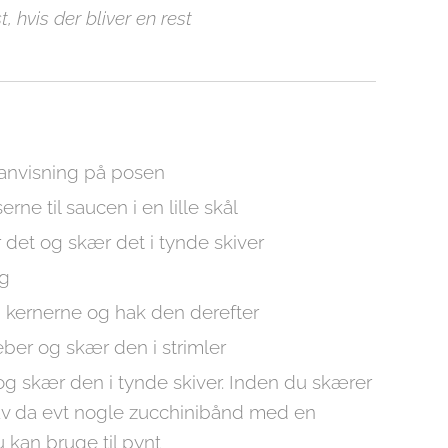
 hvis der bliver en rest
 anvisning på posen
rne til saucen i en lille skål
r det og skær det i tynde skiver
øg
rn kernerne og hak den derefter
ber og skær den i strimler
og skær den i tynde skiver. Inden du skærer
lav da evt nogle zucchinibånd med en
u kan bruge til pynt