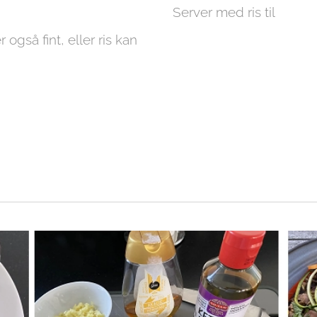
Server med ris til
r også fint, eller ris kan