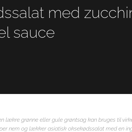
dssalat med zucchi
el sauce
Den lækre grønne eller gule grøntsag kan bruges til virk
uper nem og lækker asiatisk oksekødssalat med en ing