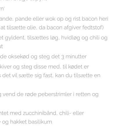
rn'
nde, pande eller wok op og rist bacon heri
t tilsætte olie, da bacon afgiver fedtstof)
t gyldent, tilsættes løg, hvidløg og chili og
ut
ede oksekød og steg det 3 minutter
kiver og steg disse med, til kødet er
 det vil sætte sig fast, kan du tilsætte en
 vend de røde peberstrimler i retten og
ntet med zucchinibånd, chili- eller
 og hakket basilikum