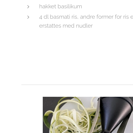
hakket basilikum
4 dl basmati ris, andre former for ris e
erstattes med nudler