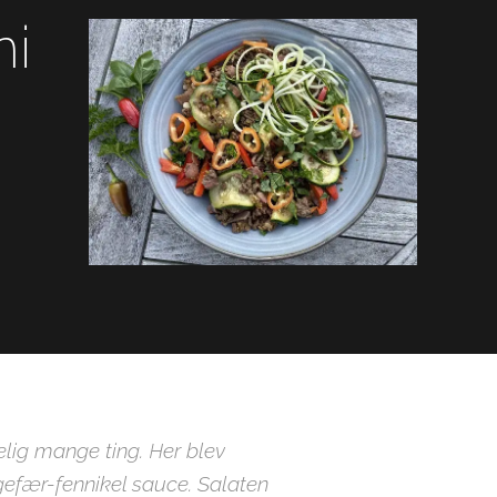
ni
elig mange ting. Her blev
efær-fennikel sauce. Salaten