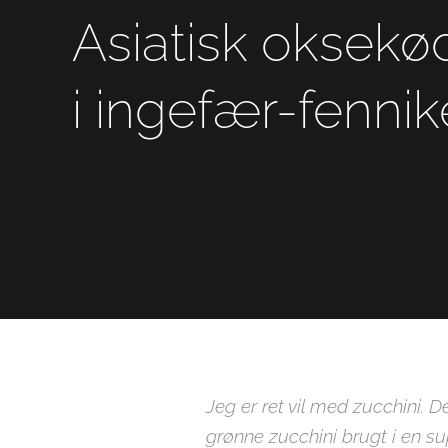
Asiatisk oksekø
i ingefær-fennik
Jeg er ret vil med zucchini. 
grønne zucchini brugt i en s