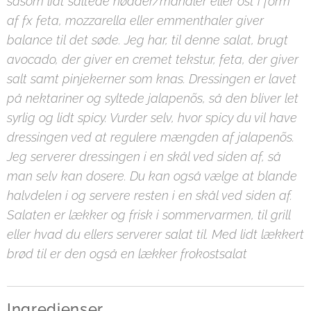
såsom lidt saltede nødder/mandler eller ost i form
af fx feta, mozzarella eller emmenthaler giver
balance til det søde. Jeg har, til denne salat, brugt
avocado, der giver en cremet tekstur, feta, der giver
salt samt pinjekerner som knas. Dressingen er lavet
på nektariner og syltede jalapenõs, så den bliver let
syrlig og lidt spicy. Vurder selv, hvor spicy du vil have
dressingen ved at regulere mængden af jalapenõs.
Jeg serverer dressingen i en skål ved siden af, så
man selv kan dosere. Du kan også vælge at blande
halvdelen i og servere resten i en skål ved siden af.
Salaten er lækker og frisk i sommervarmen, til grill
eller hvad du ellers serverer salat til. Med lidt lækkert
brød til er den også en lækker frokostsalat
Ingredienser