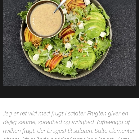
Jeg er ret vild med frugt i salater. Frugten giver en
dejlig sødme, sprødhed og syrlighed (afhængig af
hvilken frugt, der bruges) til salaten. Salte elementer