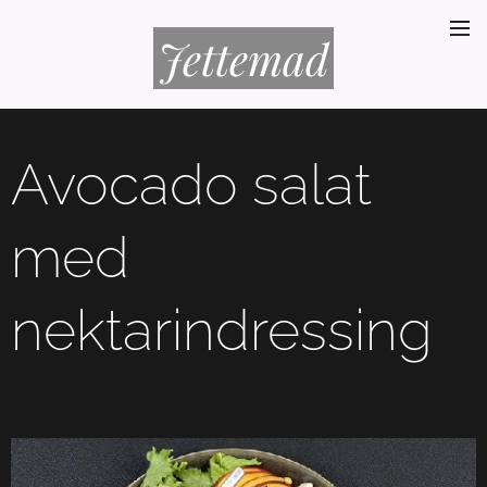
Jettemad
Avocado salat
med
nektarindressing