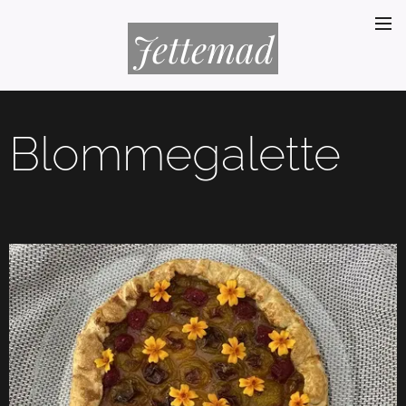
Jettemad
Blommegalette