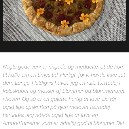
Nogle gode venner ringede og meddelte, at de kom
til kaffe om en times tid. Herligt, for vi havde ikke set
dem længe. Heldigvis havde jeg en rulle tærtedej i
køleskabet og masser af blommer på blommetræet
i haven. Og så er en galette hurtig at lave. Du får
også lige opskriften på hjemmelavet tærtedej
herunder. Jeg nåede også lige at lave en
Amarettocreme, som er virkelig god til blommer. Det