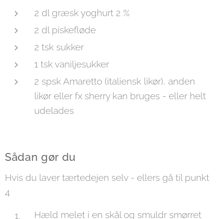
2 dl græsk yoghurt 2 %
2 dl piskefløde
2 tsk sukker
1 tsk vaniljesukker
2 spsk Amaretto (italiensk likør), anden
likør eller fx sherry kan bruges - eller helt
udelades
Sådan gør du
Hvis du laver tærtedejen selv - ellers gå til punkt
4
Hæld melet i en skål og smuldr smørret