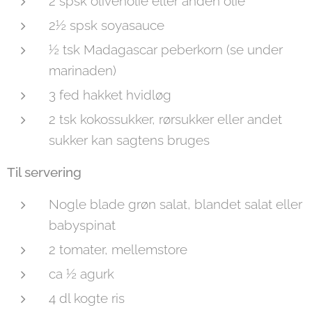
2 spsk olivenolie eller anden olie
2½ spsk soyasauce
½ tsk Madagascar peberkorn (se under
marinaden)
3 fed hakket hvidløg
2 tsk kokossukker, rørsukker eller andet
sukker kan sagtens bruges
Til servering
Nogle blade grøn salat, blandet salat eller
babyspinat
2 tomater, mellemstore
ca ½ agurk
4 dl kogte ris