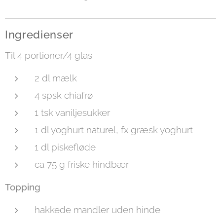
Ingredienser
Til 4 portioner/4 glas
2 dl mælk
4 spsk chiafrø
1 tsk vaniljesukker
1 dl yoghurt naturel, fx græsk yoghurt
1 dl piskefløde
ca 75 g friske hindbær
Topping
hakkede mandler uden hinde