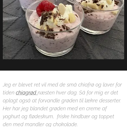
Jeg er blevet ret vil med de små chiafrø og laver for
tiden
chiagrød
næsten hver dag. Så for mig er det
oplagt også at forvandle grøden til lækre desserter.
Her har jeg blandet grøden med en creme af
yoghurt og flødeskum, friske hindbær og toppet
den med mandler og chokolade.