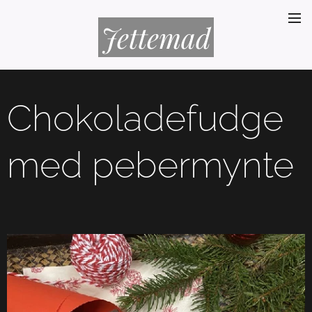
Jettemad
Chokoladefudge
med pebermynte