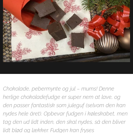
Chokolade, pebermynte og jul – mums! Denne
herlige chokoladefudge er super nem at lave, og
den passer fantastisk som juleguf (selvom den kan
nydes hele året). Opbevar fudgen i køleskabet, men
tag den ud lidt inden, den skal nydes, så den bliver
lidt blød og lækker. Fudgen kan fryses