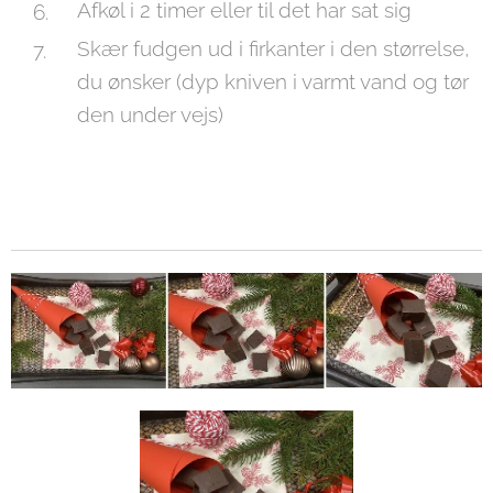
Afkøl i 2 timer eller til det har sat sig
Skær fudgen ud i firkanter i den størrelse,
du ønsker (dyp kniven i varmt vand og tør
den under vejs)