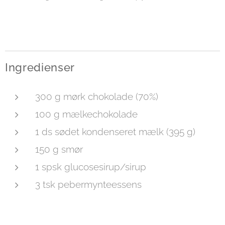
Ingredienser
300 g mørk chokolade (70%)
100 g mælkechokolade
1 ds sødet kondenseret mælk (395 g)
150 g smør
1 spsk glucosesirup/sirup
3 tsk pebermynteessens