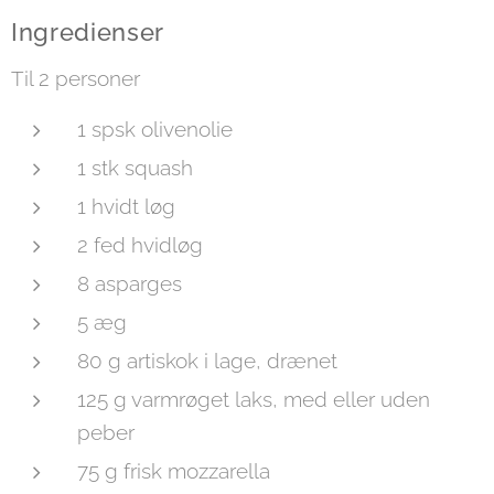
Ingredienser
Til 2 personer
1 spsk olivenolie
1 stk squash
1 hvidt løg
2 fed hvidløg
8 asparges
5 æg
80 g artiskok i lage, drænet
125 g varmrøget laks, med eller uden
peber
75 g frisk mozzarella