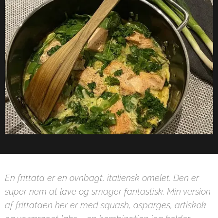
En frittata er en ovnbagt, italiensk omelet. Den er
super nem at lave og smager fantastisk. Min version
af frittataen her er med squash, asparges, artiskok