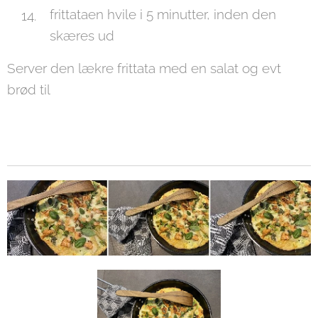
frittataen hvile i 5 minutter, inden den
skæres ud
Server den lækre frittata med en salat og evt
brød til