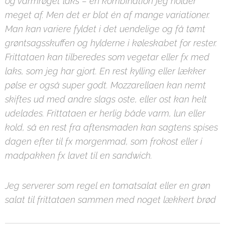
og varmrøget laks – en kombination jeg holder
meget af. Men det er blot én af mange variationer.
Man kan variere fyldet i det uendelige og få tømt
grøntsagsskuffen og hylderne i køleskabet for rester.
Frittataen kan tilberedes som vegetar eller fx med
laks, som jeg har gjort. En rest kylling eller lækker
pølse er også super godt. Mozzarellaen kan nemt
skiftes ud med andre slags oste, eller ost kan helt
udelades. Frittataen er herlig både varm, lun eller
kold, så en rest fra aftensmaden kan sagtens spises
dagen efter til fx morgenmad, som frokost eller i
madpakken fx lavet til en sandwich.
Jeg serverer som regel en tomatsalat eller en grøn
salat til frittataen sammen med noget lækkert brød