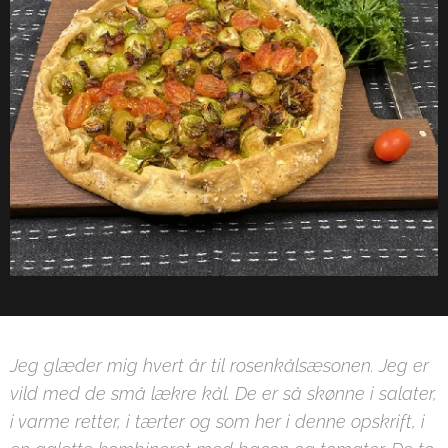
Jeg glæder mig hvert år til rosenkålsæsonen. Jeg er
vild med de små lækre kål. De er så skønne i salater,
i varme retter, i tærter og som her i denne opskrift, i