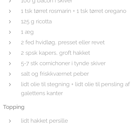
100 g bacon i skiver
1 tsk tørret rosmarin + 1 tsk tørret oregano
125 g ricotta
1 æg
2 fed hvidløg, presset eller revet
2 spsk kapers, groft hakket
5-7 stk cornichoner i tynde skiver
salt og friskkværnet peber
lidt olie til stegning + lidt olie til pensling af
galettens kanter
Topping
lidt hakket persille