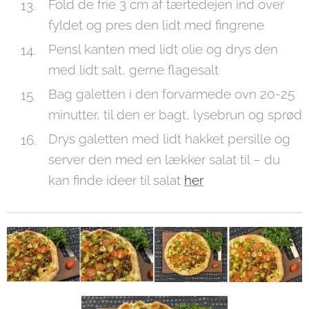
Fold de frie 3 cm af tærtedejen ind over
fyldet og pres den lidt med fingrene
Pensl kanten med lidt olie og drys den
med lidt salt, gerne flagesalt
Bag galetten i den forvarmede ovn 20-25
minutter, til den er bagt, lysebrun og sprød
Drys galetten med lidt hakket persille og
server den med en lækker salat til – du
kan finde ideer til salat
her