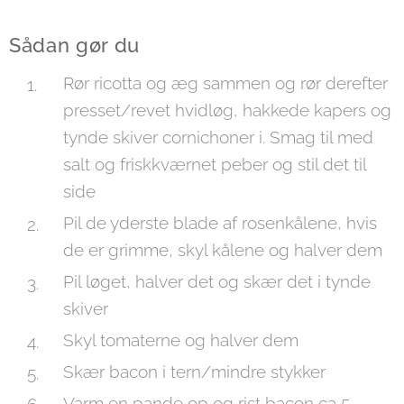
Sådan gør du
Rør ricotta og æg sammen og rør derefter
presset/revet hvidløg, hakkede kapers og
tynde skiver cornichoner i. Smag til med
salt og friskkværnet peber og stil det til
side
Pil de yderste blade af rosenkålene, hvis
de er grimme, skyl kålene og halver dem
Pil løget, halver det og skær det i tynde
skiver
Skyl tomaterne og halver dem
Skær bacon i tern/mindre stykker
Varm en pande op og rist bacon ca 5