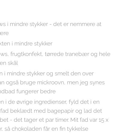
s i mindre stykker - det er nemmere at
kære
ten i mindre stykker
s, frugtkonfekt, tørrede tranebær og hele
 en skål
 i mindre stykker og smelt den over
n også bruge mickroovn, men jeg synes
andbad fungerer bedre
 i de øvrige ingredienser, fyld det i en
lle fad beklædt med bagepapir og lad det
bet - det tager et par timer. Mit fad var 15 x
, så chokoladen får en fin tykkelse