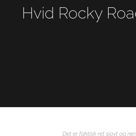
Hvid Rocky Ro
Det er faktisk ret sjovt og n