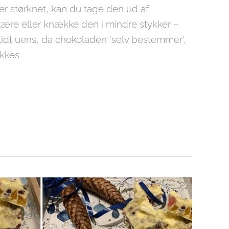
r størknet, kan du tage den ud af
ære eller knække den i mindre stykker –
 lidt uens, da chokoladen 'selv bestemmer',
ækkes