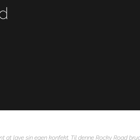
ad
emt at lave sin egen konfekt. Til denne Rocky Road bru