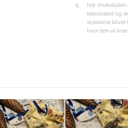
Når chokoladen e
køleskabet og sk
stykkerne bliver
hvor den vil kn