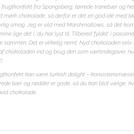
rugtkonfekt fra Spangsberg, tørrede tranebær og hele
d mørk chokolade, så derfor er det en god idé med t
syrlig smag. Jeg er vild med Marshmallows, så det kom
lige det i, du har lyst til. Tilbered 'fyldet' i passend
e sammen. Det er virkelig nemt. Nyd chokoladen sel
 af chokoladen ind og brug den som værtindegaver, nu 
t)
rugtkonfekt kan være turkish delight – konsistensmæs
ørrede bær og nødder er gode, så du kan blot vælge, h
vid chokolade