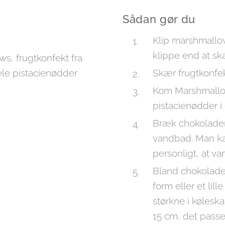
Sådan gør du
Klip marshmallow
klippe end at s
ws, frugtkonfekt fra
le pistacienødder
Skær frugtkonfek
Kom Marshmallow
pistacienødder i
Bræk chokoladen
vandbad. Man ka
personligt, at v
Bland chokoladen
form eller et li
størkne i køleska
15 cm, det passer