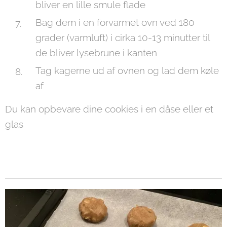
bliver en lille smule flade
Bag dem i en forvarmet ovn ved 180
grader (varmluft) i cirka 10-13 minutter til
de bliver lysebrune i kanten
Tag kagerne ud af ovnen og lad dem køle
af
Du kan opbevare dine cookies i en dåse eller et
glas