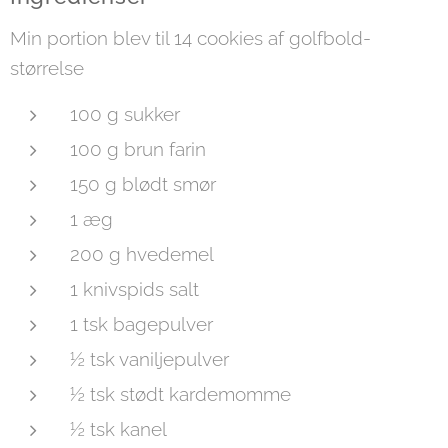
Min portion blev til 14 cookies af golfbold-
størrelse
100 g sukker
100 g brun farin
150 g blødt smør
1 æg
200 g hvedemel
1 knivspids salt
1 tsk bagepulver
½ tsk vaniljepulver
½ tsk stødt kardemomme
½ tsk kanel