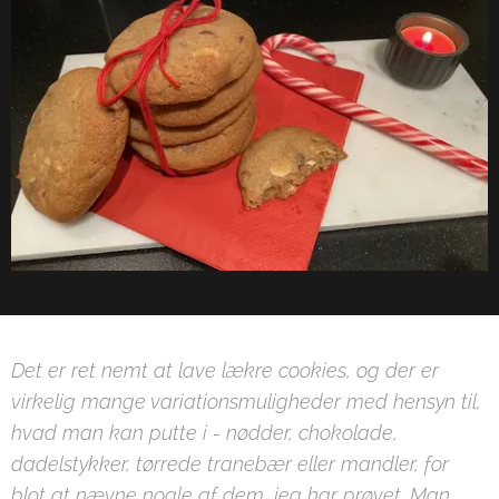
Det er ret nemt at lave lækre cookies, og der er
virkelig mange variationsmuligheder med hensyn til,
hvad man kan putte i - nødder, chokolade,
dadelstykker, tørrede tranebær eller mandler, for
blot at nævne nogle af dem, jeg har prøvet. Man