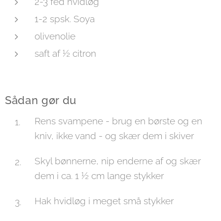
2-3 fed hvidløg
1-2 spsk. Soya
olivenolie
saft af ½ citron
Sådan gør du
Rens svampene - brug en børste og en
kniv, ikke vand - og skær dem i skiver
Skyl bønnerne, nip enderne af og skær
dem i ca. 1 ½ cm lange stykker
Hak hvidløg i meget små stykker