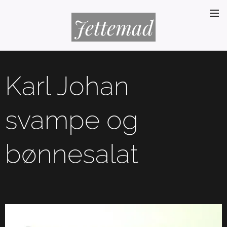
Jettemad
Karl Johan
svampe og
bønnesalat