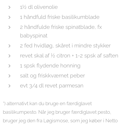
1½ dl olivenolie
1 håndfuld friske basilikumblade
2 håndfulde friske spinatblade, fx
babyspinat
2 fed hvidløg, skåret i mindre stykker
revet skal af ½ citron + 1-2 spsk af saften
1 spsk flydende honning
salt og friskkværnet peber
evt 3/4 dl revet parmesan
*) alternativt kan du bruge en færdiglavet
basilikumpesto. Når jeg bruger færdiglavet pesto,
bruger jeg den fra Løgismose, som jeg køber i Netto