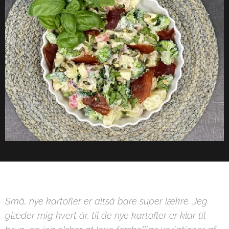
Små, nye kartofler er altså bare super lækre. Jeg
glæder mig hvert år, til de nye kartofler er klar til