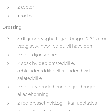
2 æbler
1 rødløg
Dressing
4 dl græsk yoghurt - jeg bruger 0,2 % men
vælg selv, hvor fed du vil have den
2 spsk dijonsennep
2 spsk hyldeblomsteddike,
æblecidereddike eller anden hvid
salateddike
2 spsk flydende honning, jeg bruger
akaciehonning
2 fed presset hvidløg – kan udelades