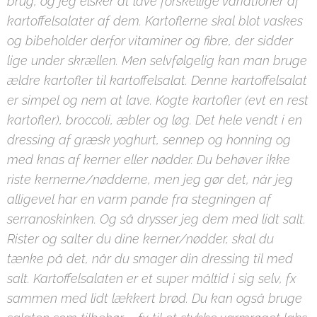
brug, og jeg elsker at lave forskellige variationer af
kartoffelsalater af dem. Kartoflerne skal blot vaskes
og bibeholder derfor vitaminer og fibre, der sidder
lige under skrællen. Men selvfølgelig kan man bruge
ældre kartofler til kartoffelsalat. Denne kartoffelsalat
er simpel og nem at lave. Kogte kartofler (evt en rest
kartofler), broccoli, æbler og løg. Det hele vendt i en
dressing af græsk yoghurt, sennep og honning og
med knas af kerner eller nødder. Du behøver ikke
riste kernerne/nødderne, men jeg gør det, når jeg
alligevel har en varm pande fra stegningen af
serranoskinken. Og så drysser jeg dem med lidt salt.
Rister og salter du dine kerner/nødder, skal du
tænke på det, når du smager din dressing til med
salt. Kartoffelsalaten er et super måltid i sig selv, fx
sammen med lidt lækkert brød. Du kan også bruge