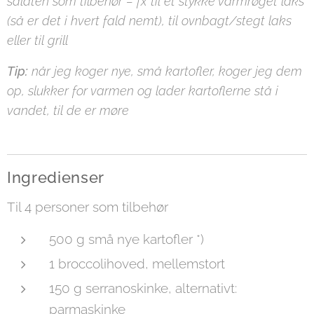
salaten som tilbehør – fx til et stykke varmrøget laks
(så er det i hvert fald nemt), til ovnbagt/stegt laks
eller til grill
Tip:
når jeg koger nye, små kartofler, koger jeg dem
op, slukker for varmen og lader kartoflerne stå i
vandet, til de er møre
Ingredienser
Til 4 personer som tilbehør
500 g små nye kartofler *)
1 broccolihoved, mellemstort
150 g serranoskinke, alternativt:
parmaskinke