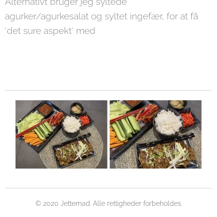
Alternativt bruger jeg syltede
agurker/agurkesalat og syltet ingefær, for at få
'det sure aspekt' med
© 2020 Jettemad. Alle rettigheder forbeholdes.