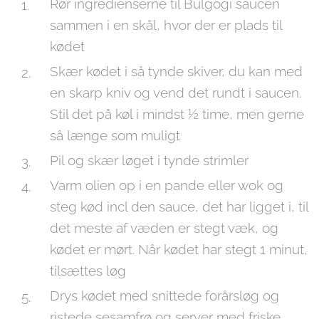
Rør ingredienserne til Bulgogi saucen
sammen i en skål, hvor der er plads til
kødet
Skær kødet i så tynde skiver, du kan med
en skarp kniv og vend det rundt i saucen.
Stil det på køl i mindst ½ time, men gerne
så længe som muligt
Pil og skær løget i tynde strimler
Varm olien op i en pande eller wok og
steg kød incl den sauce, det har ligget i, til
det meste af væden er stegt væk, og
kødet er mørt. Når kødet har stegt 1 minut,
tilsættes løg
Drys kødet med snittede forårsløg og
ristede sesamfrø og server med friske