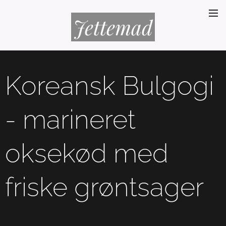
Jettemad
Koreansk Bulgogi
- marineret
oksekød med
friske grøntsager