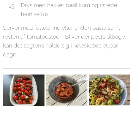
Drys med hakket basilikum og ristede
fennikelfrø
Server med fettuchine eller anden pasta samt
resten af tomatpestoen. Bliver der pesto tilbage,
kan det sagtens holde sig i køleskabet et par
dage