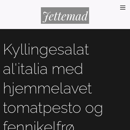
Jettemad
Kyllingesalat
al'italia med
hjemmelavet
tomatpesto og
fennikelfrø