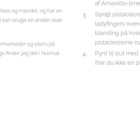
af Amaretto-lim
abrikos og mandel, og har en
Sprøjt pistaciec
u kan bruge en anden likør,
ladyfingers ove
blanding på hver
pistaciecreme o
ermarkeder og ellers på
Pynt til slut me
ge finder jeg det i Normal
(har du ikke en