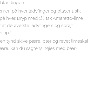
eblandingen
remen på hver ladyfinger og placer 1 stk
npå hver. Dryp med 1½ tsk Amaretto-lime
 af de øverste ladyfingers og sprøjt
venpå
d en tynd skive pære, bær og revet limeskal
 pære, kan du sagtens nøjes med bær)