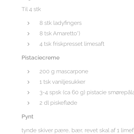
Til 4 stk
8 stk ladyfingers
8 tsk Amaretto*)
4 tsk friskpresset limesaft
Pistaciecreme
200 g mascarpone
1 tsk vaniljesukker
3-4 spsk (ca 60 g) pistacie smørepålæ
2 dl piskefløde
Pynt
tynde skiver pære, bær, revet skal af 1 lime