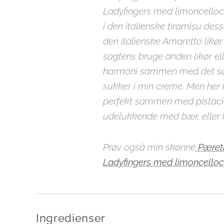
Ladyfingers med limoncelloc
i den italienske tiramisu des
den italienske Amaretto likø
sagtens bruge anden likør ell
harmoni sammen med det sød
sukker i min creme. Men her
perfekt sammen med pistacie
udelukkende med bær, eller 
Prøv også min skønne
Pæretr
Ladyfingers med limoncello
Ingredienser