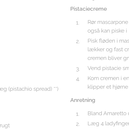
Pistaciecreme
Rør mascarpone 
også kan piske i
Pisk fløden i ma
lækker og fast c
cremen bliver gr
Vend pistacie s
Kom cremen i en 
klipper et hjørne
g (pistachio spread) **)
Anretning
Bland Amaretto og
Læg 4 ladyfinge
frugt