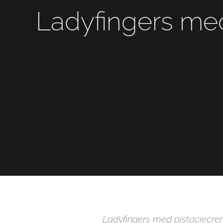
Ladyfingers me
Ladyfingers med pistaciecrem