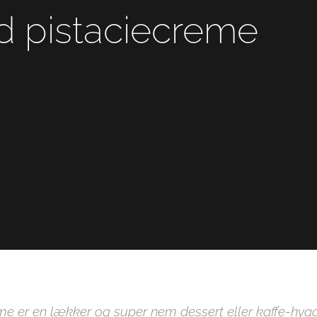
d pistaciecreme
e er en lækker og super nem dessert eller kaffe-hyg