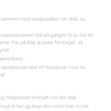
sammen med vaniljesukker i en skål, du
scarponecremen lidt ad gangen til du har en
reme. Pas på ikke at piske for meget, så
ynet
mørepålæg i
sprøjtepose eller en frysepose, hvor du
 af
 friskpresset limesaft i en lille skål
rs på et fad og dryp dem med hver 1½ tsk