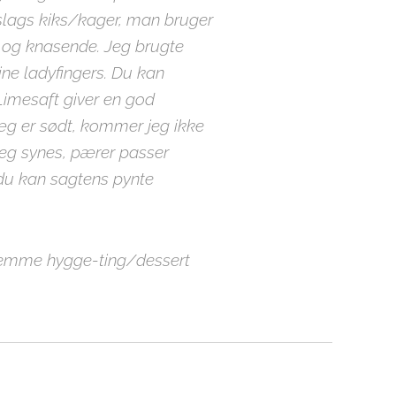
slags kiks/kager, man bruger
de og knasende. Jeg brugte
ine ladyfingers. Du kan
 Limesaft giver en god
g er sødt, kommer jeg ikke
eg synes, pærer passer
du kan sagtens pynte
emme hygge-ting/dessert