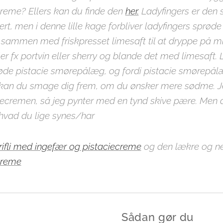
reme? Ellers kan du finde den
her.
Ladyfingers er den 
sert, men i denne lille kage forbliver ladyfingers sprø
r sammen med friskpresset limesaft til at dryppe på m
er fx portvin eller sherry og blande det med limesaft.
e pistacie smørepålæg, og fordi pistacie smørepålæ
 kan du smage dig frem, om du ønsker mere sødme. J
cremen, så jeg pynter med en tynd skive pære. Men 
hvad du lige synes/har
ifli med ingefær og pistaciecreme
og den lækre og n
creme
Sådan gør du