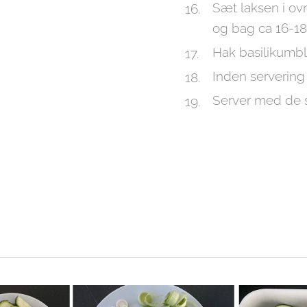
Sæt laksen i ovn
og bag ca 16-18 
Hak basilikumbl
Inden servering
Server med de s