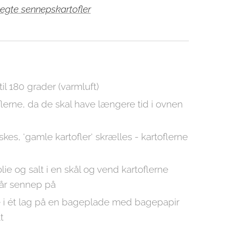
egte sennepskartofler
l 180 grader (varmluft)
flerne, da de skal have længere tid i ovnen
skes, 'gamle kartofler' skrælles - kartoflerne
ie og salt i en skål og vend kartoflerne
 får sennep på
 i ét lag på en bageplade med bagepapir
t