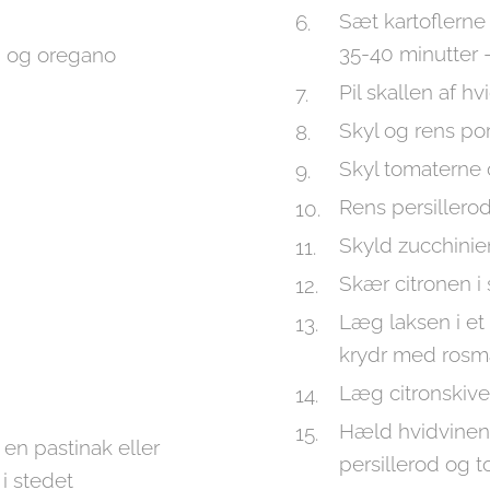
Sæt kartoflerne 
35-40 minutter 
an og oregano
Pil skallen af h
Skyl og rens po
Skyl tomaterne 
Rens persillero
Skyld zucchinie
Skær citronen i 
Læg laksen i et 
krydr med rosma
Læg citronskiv
Hæld hvidvinen 
 en pastinak eller
persillerod og 
i stedet