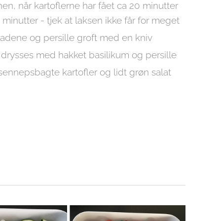
en, når kartoflerne har fået ca 20 minutter
minutter - tjek at laksen ikke får for meget
adene og persille groft med en kniv
 drysses med hakket basilikum og persille
ennepsbagte kartofler og lidt grøn salat