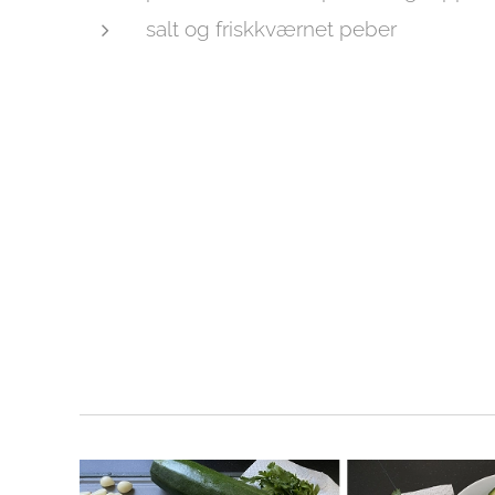
salt og friskkværnet peber