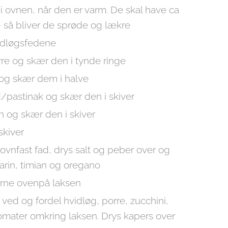
i ovnen, når den er varm. De skal have ca
- så bliver de sprøde og lækre
vidløgsfedene
rre og skær den i tynde ringe
og skær dem i halve
d/pastinak og skær den i skiver
n og skær den i skiver
skiver
ovnfast fad, drys salt og peber over og
rin, timian og oregano
erne ovenpå laksen
ved og fordel hvidløg, porre, zucchini,
tomater omkring laksen. Drys kapers over