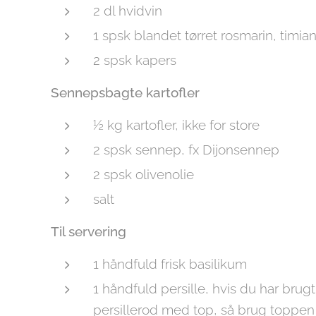
2 dl hvidvin
1 spsk blandet tørret rosmarin, timi
2 spsk kapers
Sennepsbagte kartofler
½ kg kartofler, ikke for store
2 spsk sennep, fx Dijonsennep
2 spsk olivenolie
salt
Til servering
1 håndfuld frisk basilikum
1 håndfuld persille, hvis du har brugt
persillerod med top, så brug toppen 