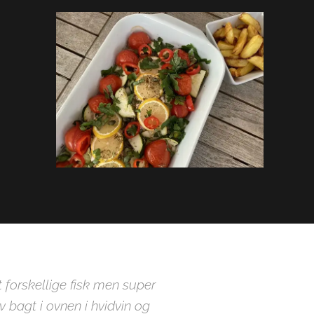
t forskellige fisk men super
v bagt i ovnen i hvidvin og