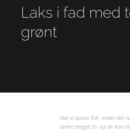
Laks i fad med 
grønt
Når vi spiser fisk, ender det 
lækre begge to, og de kan til