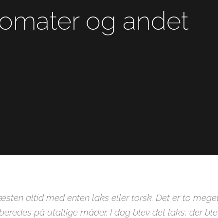
tomater og andet
næsten altid med enten laks eller torsk. Det er to mege
beredes på utallige måder. I dag blev det laks, der ble