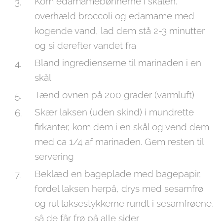
Kom edamamebønnerne i skålen,
overhæld broccoli og edamame med
kogende vand, lad dem stå 2-3 minutter
og si derefter vandet fra
Bland ingredienserne til marinaden i en
skål
Tænd ovnen på 200 grader (varmluft)
Skær laksen (uden skind) i mundrette
firkanter, kom dem i en skål og vend dem
med ca 1/4 af marinaden. Gem resten til
servering
Beklæd en bageplade med bagepapir,
fordel laksen herpå, drys med sesamfrø
og rul laksestykkerne rundt i sesamfrøene,
så de får frø på alle sider