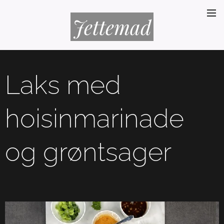
Jettemad
Laks med
hoisinmarinade
og grøntsager