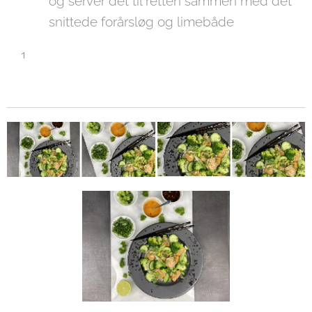
og server det til retten sammen med det
snittede forårsløg og limebåde