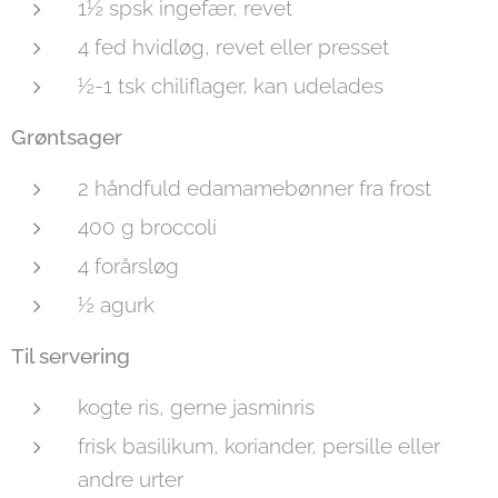
1½ spsk ingefær, revet
4 fed hvidløg, revet eller presset
½-1 tsk chiliflager, kan udelades
Grøntsager
2 håndfuld edamamebønner fra frost
400 g broccoli
4 forårsløg
½ agurk
Til servering
kogte ris, gerne jasminris
frisk basilikum, koriander, persille eller
andre urter