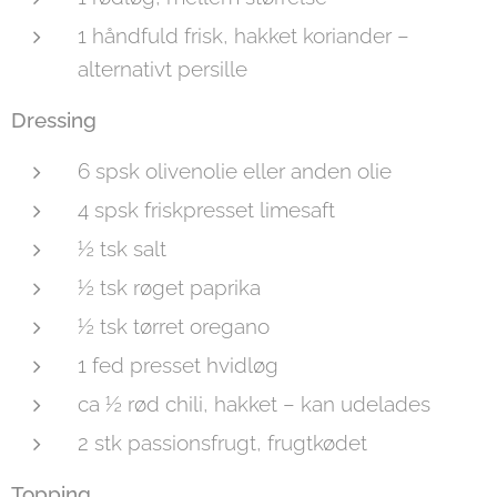
1 håndfuld frisk, hakket koriander –
alternativt persille
Dressing
6 spsk olivenolie eller anden olie
4 spsk friskpresset limesaft
½ tsk salt
½ tsk røget paprika
½ tsk tørret oregano
1 fed presset hvidløg
ca ½ rød chili, hakket – kan udelades
2 stk passionsfrugt, frugtkødet
Topping