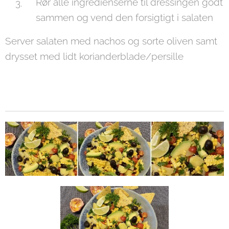
Rør alle ingredienserne til dressingen godt
sammen og vend den forsigtigt i salaten
Server salaten med nachos og sorte oliven samt
drysset med lidt korianderblade/persille