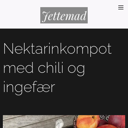
Jettemad
Nektarinkompot
med chili og
ingefær