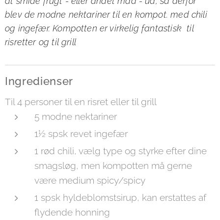
at smide frugt - eller andet mad - ud, så derfor
blev de modne nektariner til en kompot. med chili
og ingefær. Kompotten er virkelig fantastisk til
risretter og til grill
Ingredienser
Til 4 personer til en risret eller til grill
5 modne nektariner
1½ spsk revet ingefær
1 rød chili, vælg type og styrke efter dine
smagsløg, men kompotten må gerne
være medium spicy/spicy
1 spsk hyldeblomstsirup, kan erstattes af
flydende honning