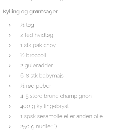
Kylling og grøntsager
½ løg
2 fed hvidløg
1 stk pak choy
½ broccoli
2 gulerødder
6-8 stk babymajs
½ rød peber
4-5 store brune champignon
400 g kyllingebryst
1 spsk sesamolie eller anden olie
250 g nudler *)