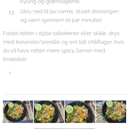
kylling og grøntsagerne
Skru ned til lav varme, tilsæt dressingen
og varm igennem et par minutter
Fordel retten i dybe tallerkener eller skåle, drys
med koriander/persille og evt lidt chiliflager, hvis
du vil have retten mere spicy. Server med
limebåde