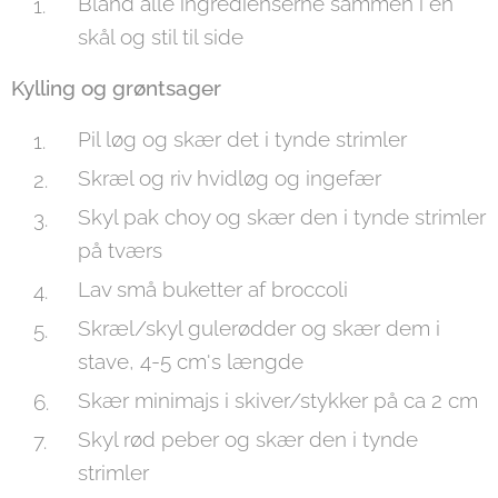
Bland alle ingredienserne sammen i en
skål og stil til side
Kylling og grøntsager
Pil løg og skær det i tynde strimler
Skræl og riv hvidløg og ingefær
Skyl pak choy og skær den i tynde strimler
på tværs
Lav små buketter af broccoli
Skræl/skyl gulerødder og skær dem i
stave, 4-5 cm's længde
Skær minimajs i skiver/stykker på ca 2 cm
Skyl rød peber og skær den i tynde
strimler