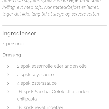
retten kan sagtens nydes som en vegetarret uden
kylling, evt med tofu. Når snittearbejdet er klaret,
tager det ikke lang tid at stege og servere retten
Ingredienser
4 personer
Dressing
2 spsk sesamolie eller anden olie
4 spsk soyasauce
4 spsk østerssauce
1½ spsk Sambal Oelek eller anden
chilipasta
1½ spsk revet ingefær