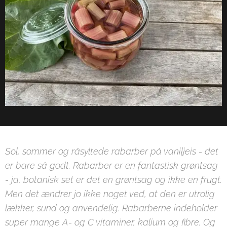
Sol, sommer og råsyltede rabarber på vaniljeis - det
er bare så godt. Rabarber er en fantastisk grøntsag
- ja, botanisk set er det en grøntsag og ikke en frugt.
Men det ændrer jo ikke noget ved, at den er utrolig
lækker, sund og anvendelig. Rabarberne indeholder
super mange A- og C vitaminer, kalium og fibre. Og