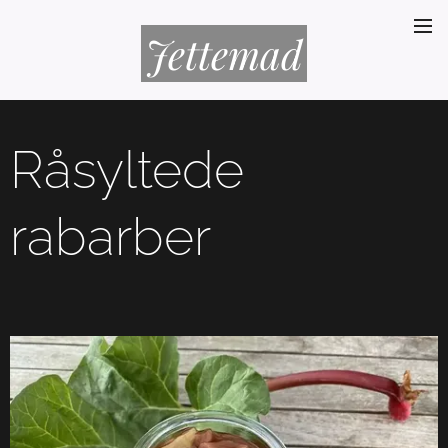
Jettemad
Råsyltede
rabarber