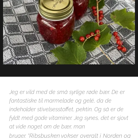
Jeg er vild med de små syrlige røde bær. De er
fantastiske til marmelade og gelé, da de
indeholder stivelsesstoffet, pektin. Og så er de
fyldt med gode vitaminer. Jeg synes, det er sjovt
at vide noget om de bær, man
"Ribsbusken vokser overalt i Norden og
bruger.