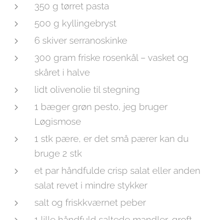
350 g tørret pasta
500 g kyllingebryst
6 skiver serranoskinke
300 gram friske rosenkål – vasket og
skåret i halve
lidt olivenolie til stegning
1 bæger grøn pesto, jeg bruger
Løgismose
1 stk pære, er det små pærer kan du
bruge 2 stk
et par håndfulde crisp salat eller anden
salat revet i mindre stykker
salt og friskkværnet peber
1 lille håndfuld saltede mandler, groft