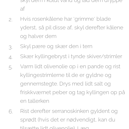
skyl dem i koldt vand og lad dem dryppe
af
Hvis rosenkålene har 'grimme' blade
yderst, så pil disse af, skyl derefter kålene
og halver dem
Skyl pære og skær den i tern
Skær kyllingebryst i tynde skiver/strimler
Varm lidt olivenolie op i en pande og rist
kyllingestrimlerne til de er gyldne og
gennemstegte. Drys med lidt salt og
friskkværnet peber og tag kyllingen op på
en tallerken
Rist derefter serranoskinken gyldent og
sprødt (hvis det er nødvendigt, kan du
tilsætte lidt olivenolie). Læg