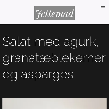
Jettemad
Salat med agurk,
granatæblekerner
og asparges