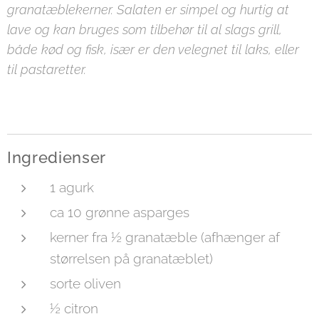
granatæblekerner. Salaten er simpel og hurtig at
lave og kan bruges som tilbehør til al slags grill,
både kød og fisk, især er den velegnet til laks, eller
til pastaretter.
Ingredienser
1 agurk
ca 10 grønne asparges
kerner fra ½ granatæble (afhænger af
størrelsen på granatæblet)
sorte oliven
½ citron