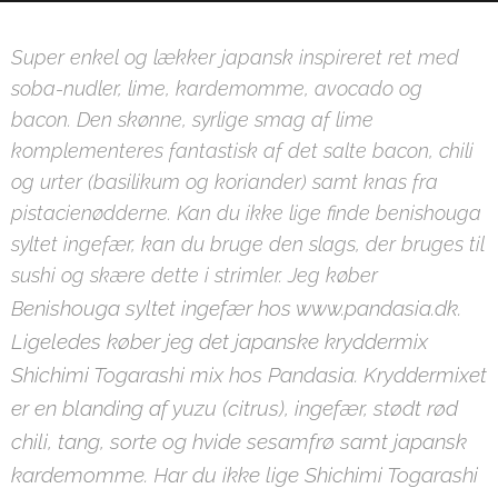
Super enkel og lækker japansk inspireret ret med
soba-nudler, lime, kardemomme, avocado og
bacon. Den skønne, syrlige smag af lime
komplementeres fantastisk af det salte bacon, chili
og urter (basilikum og koriander) samt knas fra
pistacienødderne. Kan du ikke lige finde benishouga
syltet ingefær, kan du bruge den slags, der bruges til
sushi og skære dette i strimler. Jeg køber
enishouga syltet ingefær
hos www.pandasia.dk.
B
Ligeledes køber jeg det japanske kryddermix
Shichimi Togarashi mix hos Pandasia. Kryddermixet
er en blanding af yuzu (citrus), ingefær, stødt rød
chili, tang, sorte og hvide sesamfrø samt japansk
kardemomme. Har du ikke lige
Shichimi Togarashi