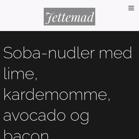
Jettemad
Soba-nudler med
lime,
kardemomme,
avocado og
bacon