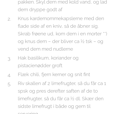
pakken. Skyl dem med kold vand, og lad
dem dryppe godt af
Knus kardemommekapslerne med den
flade side af en kniv, så de åbner sig.
Skrab frøene ud, kom dem i en morter **)
og knus dem – der bliver ca ½ tsk – og
vend dem med nudlerne
Hak basilikum, koriander og
pistacienødder groft
Flæk chili, fjern kerner og snit fint
Riv skallen af 2 limefrugter, så du får ca 1
spsk og pres derefter saften af de to
limefrugter, så du får ca ½ dl. Skær den
sidste limefrugt i både og gem til
servering