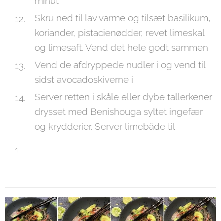
minut
Skru ned til lav varme og tilsæt basilikum,
koriander, pistacienødder, revet limeskal
og limesaft. Vend det hele godt sammen
Vend de afdryppede nudler i og vend til
sidst avocadoskiverne i
Server retten i skåle eller dybe tallerkener
drysset med Benishouga syltet ingefær
og krydderier. Server limebåde til