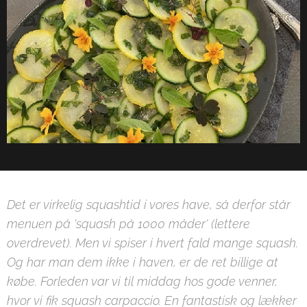
Det er virkelig squashtid i vores have, så derfor står
menuen på 'squash på 1000 måder' (lettere
overdrevet). Men vi spiser i hvert fald mange squash.
Og har man dem ikke i haven, er de ret billige at
købe. Forleden var vi til middag hos gode venner,
hvor vi fik squash carpaccio. En fantastisk og lækker