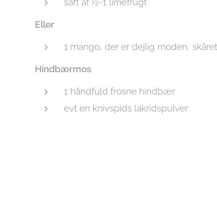
saft af ½-1 limefrugt
Eller
1 mango, der er dejlig moden, skåret 
Hindbærmos
1 håndfuld frosne hindbær
evt en knivspids lakridspulver