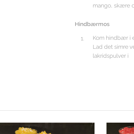
mango, skære de
Hindbærmos
Kom hindbær i en
Lad det simre v
lakridspulver i