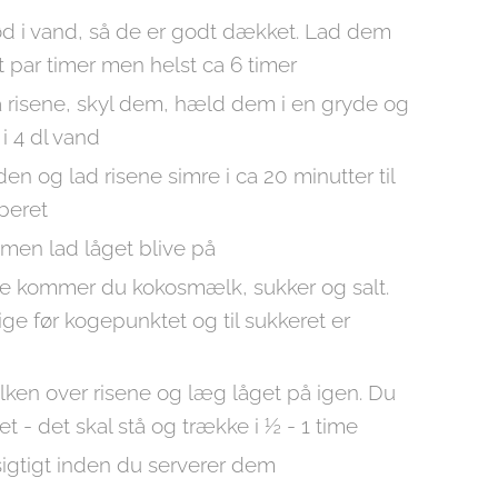
ød i vand, så de er godt dækket. Lad dem
t par timer men helst ca 6 timer
 risene, skyl dem, hæld dem i en gryde og
 i 4 dl vand
n og lad risene simre i ca 20 minutter til
beret
 men lad låget blive på
de kommer du kokosmælk, sukker og salt.
lige før kogepunktet og til sukkeret er
en over risene og læg låget på igen. Du
det - det skal stå og trække i ½ - 1 time
sigtigt inden du serverer dem