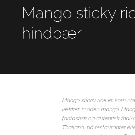
Mango sticky ri
hindbær
Mango sticky rice er, som nav
lækker, moden mango. Mango
fantastisk og autentisk thai
Thailand, på restauranter elle