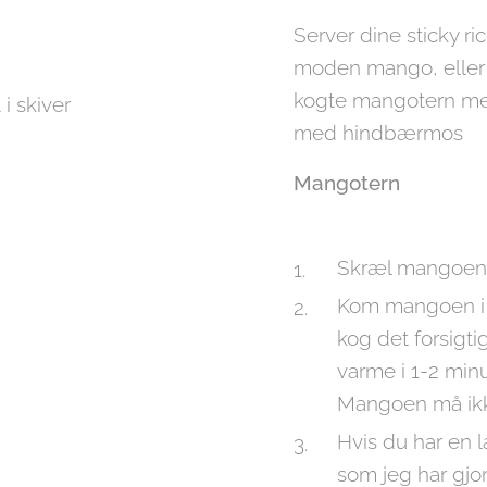
Server dine sticky r
moden mango, eller 
kogte mangotern med
i skiver
med hindbærmos
Mangotern
Skræl mangoen 
Kom mangoen i 
kog det forsigt
varme i 1-2 minu
Mangoen må ik
Hvis du har en 
som jeg har gjor