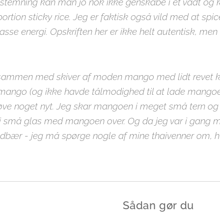
n stemning kan man jo nok ikke genskabe i et vådt o
ortion sticky rice. Jeg er faktisk også vild med at sp
se energi. Opskriften her er ikke helt autentisk, men
t sammen med skiver af moden mango med lidt revet k
mango (og ikke havde tålmodighed til at lade mangoen 
røve noget nyt. Jeg skar mangoen i meget små tern o
 i små glas med mangoen over. Og da jeg var i gang me
ndbær - jeg må spørge nogle af mine thaivenner om,
Sådan gør du