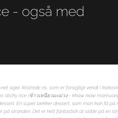
ce - også med
net siger, klistrede ris, som er forsigtigt vendt i kok
 sticky rice (ข้าวเหนียวมะม่วง - khaw niaw mamuang
-dessert. En super lækker dessert, som man kan få på 
r på stranden. Det er helt fantastisk at sidde på en str