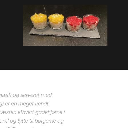
osmælk og serveret med
) er en meget kendt,
næsten ethvert gadehjørne i
and og lytte til bølgerne og