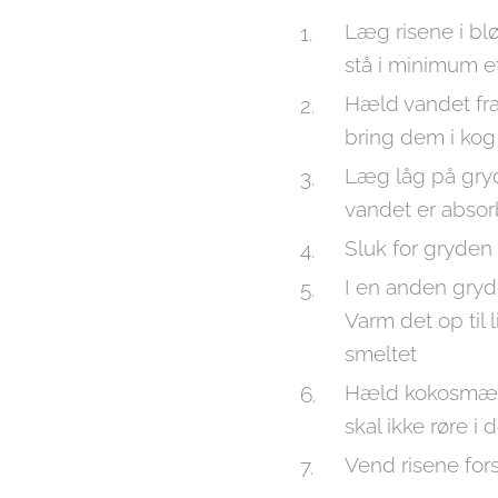
Læg risene i bl
stå i minimum e
Hæld vandet fra
bring dem i kog
Læg låg på gryde
vandet er absor
Sluk for gryden
I en anden gry
Varm det op til 
smeltet
Hæld kokosmælk
skal ikke røre i 
Vend risene for