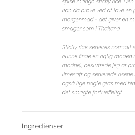
spise mango sticky rice. De
kan da prøve ved at lave en p
morgenmad - det giver en mas
smager som i Thailand.
Sticky rice serveres normal
kunne finde en rigtig moden 
modne), besluttede jeg at p
limesaft og serverede risene
også lige nogle glas med hi
det smagte fortræffeligt
Ingredienser