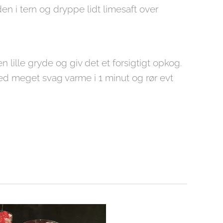
n i tern og dryppe lidt limesaft over
 lille gryde og giv det et forsigtigt opkog.
ed meget svag varme i 1 minut og rør evt