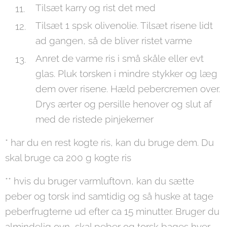
Tilsæt karry og rist det med
Tilsæt 1 spsk olivenolie. Tilsæt risene lidt
ad gangen, så de bliver ristet varme
Anret de varme ris i små skåle eller evt
glas. Pluk torsken i mindre stykker og læg
dem over risene. Hæld pebercremen over.
Drys ærter og persille henover og slut af
med de ristede pinjekerner
* har du en rest kogte ris, kan du bruge dem. Du
skal bruge ca 200 g kogte ris
** hvis du bruger varmluftovn, kan du sætte
peber og torsk ind samtidig og så huske at tage
peberfrugterne ud efter ca 15 minutter. Bruger du
almindelig ovn, skal peber og torsk bages hver