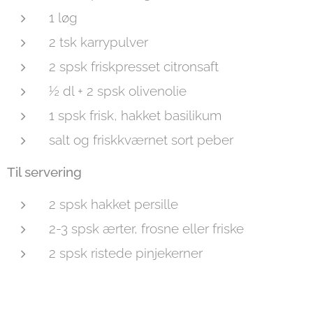
1 løg
2 tsk karrypulver
2 spsk friskpresset citronsaft
½ dl + 2 spsk olivenolie
1 spsk frisk, hakket basilikum
salt og friskkværnet sort peber
Til servering
2 spsk hakket persille
2-3 spsk ærter, frosne eller friske
2 spsk ristede pinjekerner