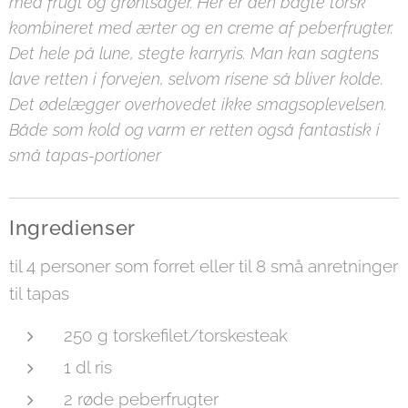
med frugt og grøntsager. Her er den bagte torsk
kombineret med ærter og en creme af peberfrugter.
Det hele på lune, stegte karryris. Man kan sagtens
lave retten i forvejen, selvom risene så bliver kolde.
Det ødelægger overhovedet ikke smagsoplevelsen.
Både som kold og varm er retten også fantastisk i
små tapas-portioner
Ingredienser
til 4 personer som forret eller til 8 små anretninger
til tapas
250 g torskefilet/torskesteak
1 dl ris
2 røde peberfrugter