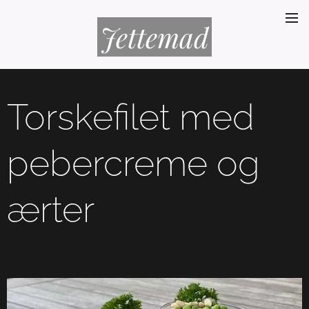
Jettemad
Torskefilet med
pebercreme og
ærter