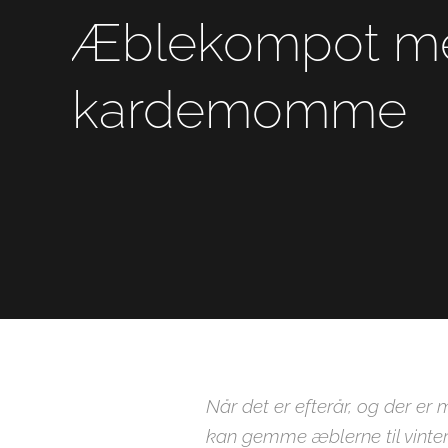
Æblekompot me
kardemomme
Når det er efterår, og der e
kan gemme æblerne til vinter