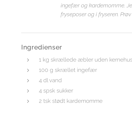
ingefær og kardemomme. Jeg
fryseposer og i fryseren. Pr
Ingredienser
1 kg skrællede æbler uden kernehu
100 g skrællet ingefær
4 dl vand
4 spsk sukker
2 tsk stødt kardemomme