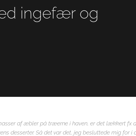
d ingefær og
r masser af æbler på træerne i haven, er det lækkert f
ens desserter. Så det var det, jeg besluttede mig for