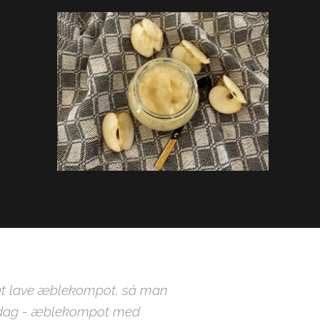
x at lave æblekompot, så man
 i dag - æblekompot med