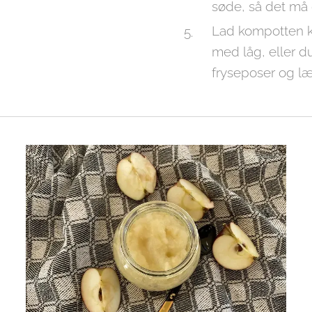
søde, så det må
Lad kompotten k
med låg, eller d
fryseposer og l