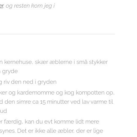
er
, og resten kom jeg i
rn kernehuse, skær æblerne i små stykker
n gryde
 riv den ned i gryden
ukker og kardemomme og kog kompotten op,
d den simre ca 15 minutter ved lav varme til
 ud
r færdig, kan du evt komme lidt mere
 synes. Det er ikke alle æbler, der er lige