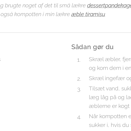
 brugte noget af det til små lækre
dessertpandekag
øv også kompotten i min lækre
æble tiramisu
Sådan gør du
s
Skræl æbler, fje
og kom dem i e
Skræl ingefær og
Tilsæt vand, s
læg låg på og la
æblerne er kogt
Når kompotten e
sukker i, hvis du