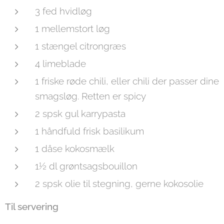
3 fed hvidløg
1 mellemstort løg
1 stængel citrongræs
4 limeblade
1 friske røde chili, eller chili der passer dine
smagsløg. Retten er spicy
2 spsk gul karrypasta
1 håndfuld frisk basilikum
1 dåse kokosmælk
1½ dl grøntsagsbouillon
2 spsk olie til stegning, gerne kokosolie
Til servering