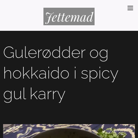
Jettemad
Gulerødder og
hokkaido i spicy
gul karry