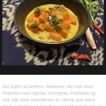
Det dufter så lækkert i køkkenet, når man laver
thairetter med ingefær, citrongræs, limeblade og
chili. Alle disse ingredienser er i denne gule karry