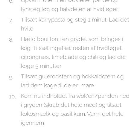
Opvarm olien i en wok eller pande og
lynsteg løg og halvdelen af hvidløget
Tilsæt karrypasta og steg 1 minut. Lad det
hvile
Hæld bouillon i en gryde, som bringes i
kog. Tilsæt ingefær, resten af hvidløget,
citrongræs, limeblade og chili og lad det
koge 5 minutter
Tilsæt gulerodstern og hokkaidotern og
lad dem koge til de er møre
Kom nu indholdet fra wok'en/panden ned
i gryden (skrab det hele med) og tilsæt
kokosmælk og basilikum. Varm det hele
igennem