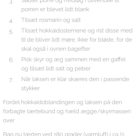
Sauter porre og hvidløg i olivenolie til
porren er blevet lidt blank
Tilsæt rosmarin og salt
Tilsæt hokkaidosternene og rist disse med
til de bliver lidt møre. Ikke for bløde, for de
skal også i ovnen bagefter
Pisk skyr og æg sammen med en gaffel
og tilsæt lidt salt og peber
Når laksen er klar skæres den i passende
stykker
Fordel hokkaidoblandingen og laksen på den
forbagte tærtebund og hæld ægge/skyrmassen
over
Bag nu tærten ved 180 grader (varmluft) i ca ½