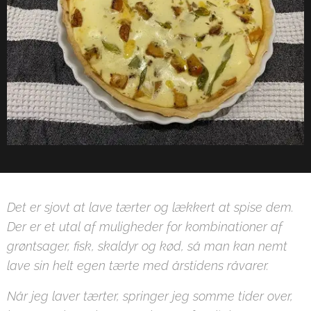
Det er sjovt at lave tærter og lækkert at spise dem.
Der er et utal af muligheder for kombinationer af
grøntsager, fisk, skaldyr og kød, så man kan nemt
lave sin helt egen tærte med årstidens råvarer.
Når jeg laver tærter, springer jeg somme tider over,