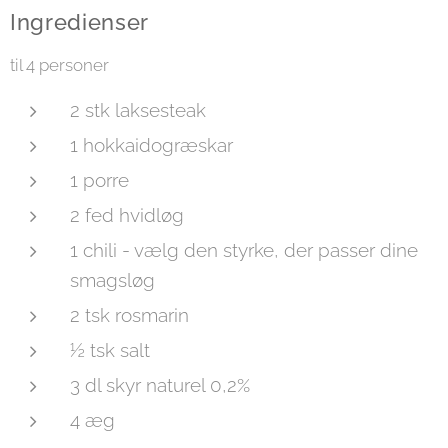
Ingredienser
til 4 personer
2 stk laksesteak
1 hokkaidogræskar
1 porre
2 fed hvidløg
1 chili - vælg den styrke, der passer dine
smagsløg
2 tsk rosmarin
½ tsk salt
3 dl skyr naturel 0,2%
4 æg