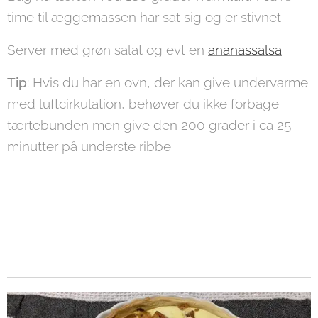
time til æggemassen har sat sig og er stivnet
Server med grøn salat og evt en
ananassalsa
Tip
: Hvis du har en ovn, der kan give undervarme
med luftcirkulation, behøver du ikke forbage
tærtebunden men give den 200 grader i ca 25
minutter på underste ribbe