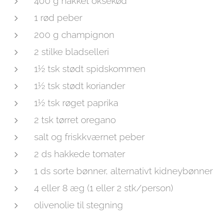
400 g hakket oksekød
1 rød peber
200 g champignon
2 stilke bladselleri
1½ tsk stødt spidskommen
1½ tsk stødt koriander
1½ tsk røget paprika
2 tsk tørret oregano
salt og friskkværnet peber
2 ds hakkede tomater
1 ds sorte bønner, alternativt kidneybønner
4 eller 8 æg (1 eller 2 stk/person)
olivenolie til stegning