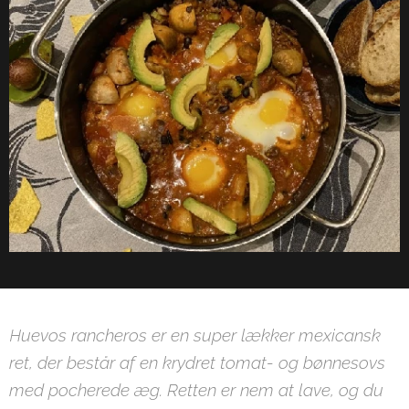
Huevos rancheros er en super lækker mexicansk
ret, der består af en krydret tomat- og bønnesovs
med pocherede æg. Retten er nem at lave, og du