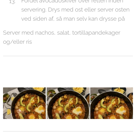
Fordel avocadoskiver over retten inden
servering. Drys med ost eller server osten
ved siden af, så man selv kan drysse på
Server med nachos, salat, tortillapandekager
og/eller ris