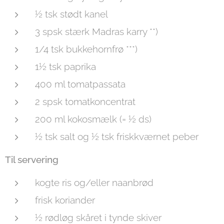
½ tsk stødt kanel
3 spsk stærk Madras karry **)
1/4 tsk bukkehornfrø ***)
1½ tsk paprika
400 ml tomatpassata
2 spsk tomatkoncentrat
200 ml kokosmælk (= ½ ds)
½ tsk salt og ½ tsk friskkværnet peber
Til servering
kogte ris og/eller naanbrød
frisk koriander
½ rødløg skåret i tynde skiver