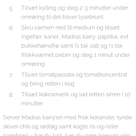
Tilsæt kylling og steg 2-3 minutter under
omrøring til det bliver lysebrunt
Skru varmen ned til medium og tilsæt
ingefær, kanel, Madras karry, paprika, evt
bukkehørnsfrø samt ½ tsk salt og ½ tsk
friskkværnet peber og steg 1 minut under
omrøring
Tilsæt tomatpassata og tomatkoncentrat
og bring retten i kog
Tilsæt kokosmælk og lad retten simre i 10
minutter
Server Madras karry'en med frisk koriander, tynde
skiver chili og rødløg samt kogte ris og/eller
naanbrød – har du lyst, kan du gøre ligesom mig