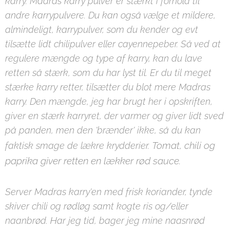
karry. Madras karry pulver er stærkt i forhold til
andre karrypulvere. Du kan også vælge et mildere,
almindeligt, karrypulver, som du kender og evt
tilsætte lidt chilipulver eller cayennepeber. Så ved at
regulere mængde og type af karry, kan du lave
retten så stærk, som du har lyst til. Er du til meget
stærke karry retter, tilsætter du blot mere Madras
karry. Den mængde, jeg har brugt her i opskriften,
giver en stærk karryret, der varmer og giver lidt sved
på panden, men den 'brænder' ikke, så du kan
Tomat, chili og
faktisk smage de lækre krydderier.
paprika giver retten en lækker rød sauce.
Server Madras karry'en med frisk koriander, tynde
skiver chili og rødløg samt kogte ris og/eller
naanbrød. Har jeg tid, bager jeg mine naasnrød