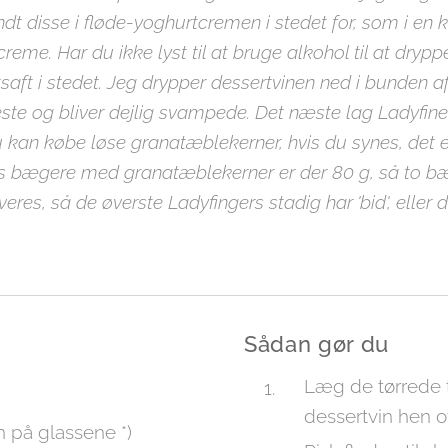
t disse i fløde-yoghurtcremen i stedet for, som i en kla
eme. Har du ikke lyst til at bruge alkohol til at dryppe
tsaft i stedet. Jeg drypper dessertvinen ned i bunden a
ste og bliver dejlig svampede. Det næste lag Ladyfiner
u kan købe løse granatæblekerner, hvis du synes, det 
os bægere med granatæblekerner er der 80 g, så to bæ
rveres, så de øverste Ladyfingers stadig har 'bid', eller d
Sådan gør du
Læg de tørrede t
dessertvin hen o
n på glassene *)