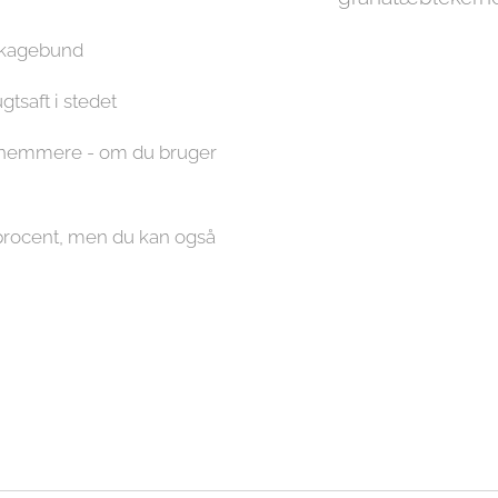
agkagebund
ugtsaft i stedet
er nemmere - om du bruger
tprocent, men du kan også