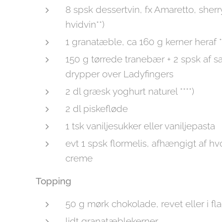
8 spsk dessertvin, fx Amaretto, sherry
hvidvin**)
1 granatæble, ca 160 g kerner heraf *
150 g tørrede tranebær + 2 spsk af
drypper over Ladyfingers
2 dl græsk yoghurt naturel ****)
2 dl piskefløde
1 tsk vaniljesukker eller vaniljepasta
evt 1 spsk flormelis, afhængigt af hv
creme
Topping
50 g mørk chokolade, revet eller i fl
lidt granatæblekerner