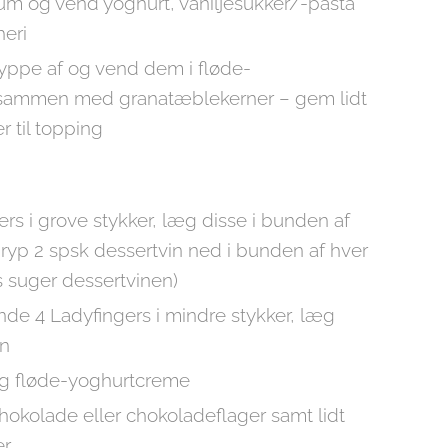
skum og vend yoghurt, vaniljesukker/-pasta
heri
yppe af og vend dem i fløde-
sammen med granatæblekerner – gem lidt
 til topping
rs i grove stykker, læg disse i bunden af
dryp 2 spsk dessertvin ned i bunden af hver
s suger dessertvinen)
de 4 Ladyfingers i mindre stykker, læg
en
lag fløde-yoghurtcreme
okolade eller chokoladeflager samt lidt
er