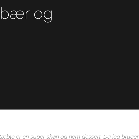
nebær og
atæble er en super skøn og nem dessert. Da jeg bruge