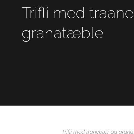
Trifli med traa
granatæble
Trifli med tranebær og gran