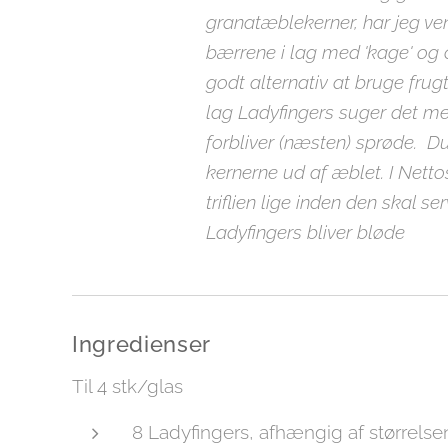
granatæblekerner, har jeg vend
bærrene i lag med 'kage' og cr
godt alternativ at bruge frug
lag Ladyfingers suger det me
forbliver (næsten) sprøde. D
kernerne ud af æblet. I Nett
triflien lige inden den skal se
Ladyfingers bliver bløde
Ingredienser
Til 4 stk/glas
8 Ladyfingers, afhængig af størrelse