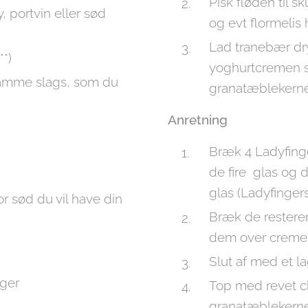
Pisk fløden til 
, portvin eller sød
og evt flormelis 
Lad tranebær dr
**)
yoghurtcremen 
 samme slags, som du
granatæblekerner
Anretning
Bræk 4 Ladyfinge
de fire glas og 
glas (Ladyfinger
or sød du vil have din
Bræk de resteren
dem over crem
Slut af med et 
ager
Top med revet ch
granatæblekern