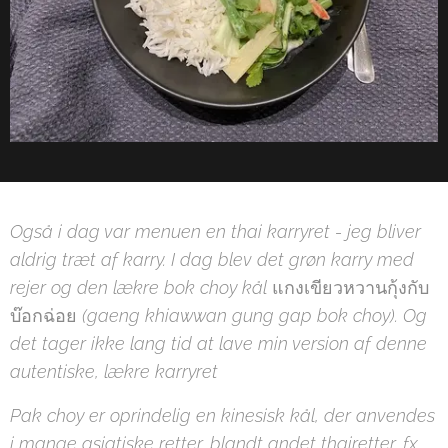
Også i dag var menuen en thai karryret - jeg bliver
aldrig træt af karry. I dag blev det grøn karry med
rejer og den lækre bok choy kål
แกงเขียวหวานกุ้งกับ
บ๊อกฉ่อย
(gaeng khiawwan gung gap bok choy). Og
det tager ikke lang tid at lave min version af denne
autentiske, lækre karryret
Pak choy er oprindelig en kinesisk kål, der anvendes
i mange asiatiske retter, blandt andet thairetter, fx