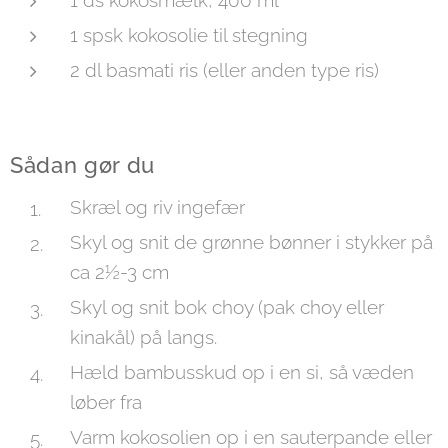
1 ds kokosmælk, 400 ml
1 spsk kokosolie til stegning
2 dl basmati ris (eller anden type ris)
Sådan gør du
Skræl og riv ingefær
Skyl og snit de grønne bønner i stykker på
ca 2½-3 cm
Skyl og snit bok choy (pak choy eller
kinakål) på langs.
Hæld bambusskud op i en si, så væden
løber fra
Varm kokosolien op i en sauterpande eller