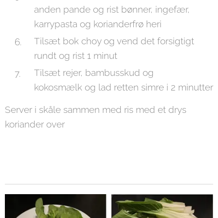
anden pande og rist bønner, ingefær,
karrypasta og korianderfrø heri
Tilsæt bok choy og vend det forsigtigt
rundt og rist 1 minut
Tilsæt rejer, bambusskud og
kokosmælk og lad retten simre i 2 minutter
Server i skåle sammen med ris med et drys
koriander over