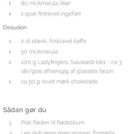
80 ml Amarula likør
1 spsk fintrevet ingefær
Desuden
2 dl stærk, frisklavet kaffe
50 ml Amarula
200 g Ladyfingers, Savoiardi kiks - ca 3
stk/glas afhængig af glassets facon
ca 50 g revet mørk chokolade
Sådan gør du
Pisk fløden til flødeskum
I en skål røres mascarpone, flormelis,