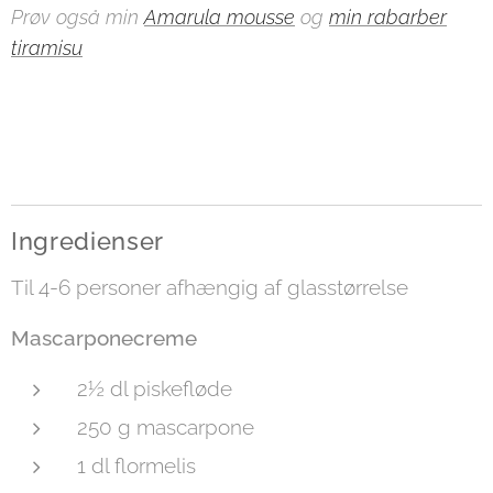
Prøv også min
Amarula mousse
og
min rabarber
tiramisu
Ingredienser
Til 4-6 personer afhængig af glasstørrelse
Mascarponecreme
2½ dl piskefløde
250 g mascarpone
1 dl flormelis