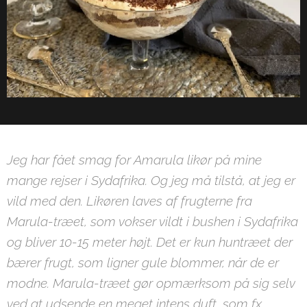
Jeg har fået smag for Amarula likør på mine
mange rejser i Sydafrika. Og jeg må tilstå, at jeg er
vild med den. Likøren laves af frugterne fra
Marula-træet, som vokser vildt i bushen i Sydafrika
og bliver 10-15 meter højt. Det er kun huntræet der
bærer frugt, som ligner gule blommer, når de er
modne. Marula-træet gør opmærksom på sig selv
ved at udsende en meget intens duft, som fx