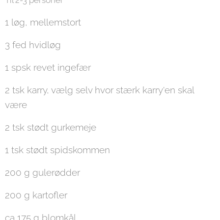
Til 2-3 personer
1 løg, mellemstort
3 fed hvidløg
1 spsk revet ingefær
2 tsk karry, vælg selv hvor stærk karry'en skal
være
2 tsk stødt gurkemeje
1 tsk stødt spidskommen
200 g gulerødder
200 g kartofler
ca 175 g blomkål