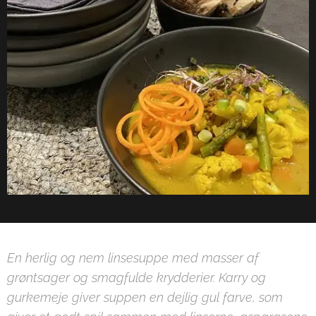
En herlig og nem linsesuppe med masser af
grøntsager og smagfulde krydderier. Karry og
gurkemeje giver suppen en dejlig gul farve, som