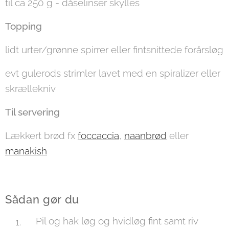
til ca 250 g - dåselinser skylles
Topping
lidt urter/grønne spirrer eller fintsnittede forårsløg
evt gulerods strimler lavet med en spiralizer eller
skrællekniv
Til servering
Lækkert brød fx
foccaccia
,
naanbrød
eller
manakish
Sådan gør du
Pil og hak løg og hvidløg fint samt riv