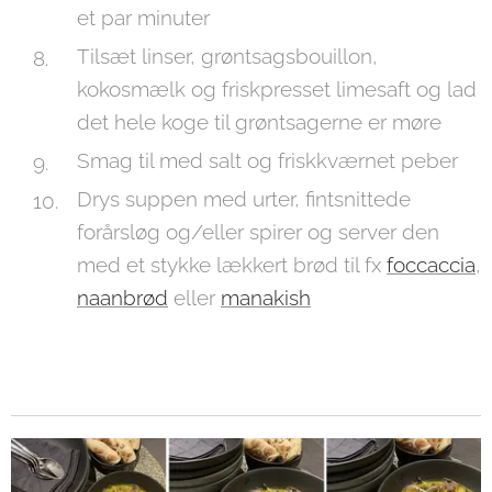
et par minuter
Tilsæt linser, grøntsagsbouillon,
kokosmælk og friskpresset limesaft og lad
det hele koge til grøntsagerne er møre
Smag til med salt og friskkværnet peber
Drys suppen med urter, fintsnittede
forårsløg og/eller spirer og server den
med et stykke lækkert brød til fx
foccaccia
,
naanbrød
eller
manakish